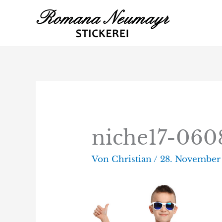
Zum
Inhalt
springen
niche17-060
Von
Christian
/
28. November