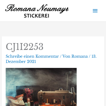
Zum
Hau
Inhalt
springen
CJ1I2253
Schreibe einen Kommentar
/ Von
Romana
/
13.
Dezember 2021